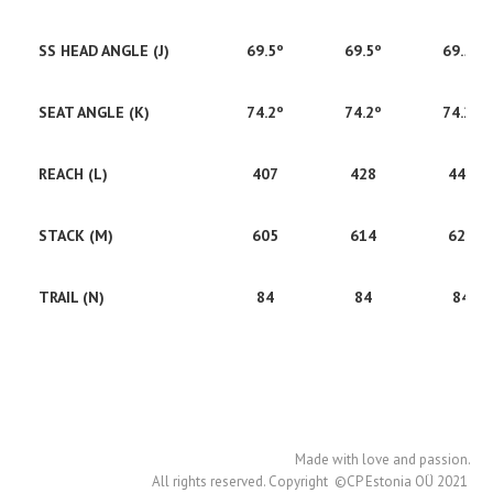
SS HEAD ANGLE (J)
69.5º
69.5º
69.5º
SEAT ANGLE (K)
74.2º
74.2º
74.2º
REACH (L)
407
428
445
STACK (M)
605
614
623
TRAIL (N)
84
84
84
Made with love and passion.
All rights reserved. Copyright ©CP Estonia OÜ 2021