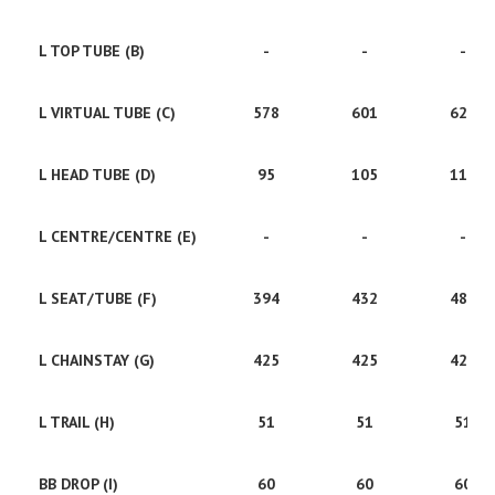
L TOP TUBE (B)
-
-
-
L VIRTUAL TUBE (C)
578
601
621
L HEAD TUBE (D)
95
105
115
L CENTRE/CENTRE (E)
-
-
-
L SEAT/TUBE (F)
394
432
483
L CHAINSTAY (G)
425
425
425
L TRAIL (H)
51
51
51
BB DROP (I)
60
60
60