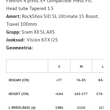
Flexion 4 pivot. E+ Compatible. Press Fit.
Head tube Tapered 1.5
Amort:
RockShox SID SL Ultimate 15 Boost.
Travel 100mm
Grupp:
Sram XX SL AXS
Jooksud:
Vision KFX I25
Geomeetria:
S
M
L
INSEAM (CM)
<77
76-85
84-89
HEIGHT (CM)
<164
163-177
176-186
L WHEELBASE (A)
1086
1110
1131