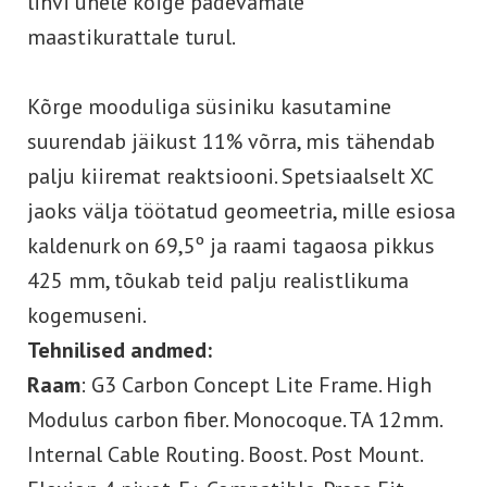
lihvi ühele kõige pädevamale
maastikurattale turul.
Kõrge mooduliga süsiniku kasutamine
suurendab jäikust 11% võrra, mis tähendab
palju kiiremat reaktsiooni. Spetsiaalselt XC
jaoks välja töötatud geomeetria, mille esiosa
kaldenurk on 69,5º ja raami tagaosa pikkus
425 mm, tõukab teid palju realistlikuma
kogemuseni.
Tehnilised andmed:
Raam
: G3 Carbon Concept Lite Frame. High
Modulus carbon fiber. Monocoque. TA 12mm.
Internal Cable Routing. Boost. Post Mount.