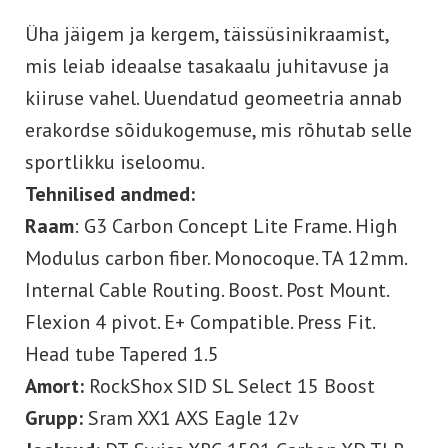
Üha jäigem ja kergem, täissüsinikraamist,
mis leiab ideaalse tasakaalu juhitavuse ja
kiiruse vahel. Uuendatud geomeetria annab
erakordse sõidukogemuse, mis rõhutab selle
sportlikku iseloomu.
Tehnilised andmed:
Raam
: G3 Carbon Concept Lite Frame. High
Modulus carbon fiber. Monocoque. TA 12mm.
Internal Cable Routing. Boost. Post Mount.
Flexion 4 pivot. E+ Compatible. Press Fit.
Head tube Tapered 1.5
Amort:
RockShox SID SL Select 15 Boost
Grupp:
Sram XX1 AXS Eagle 12v