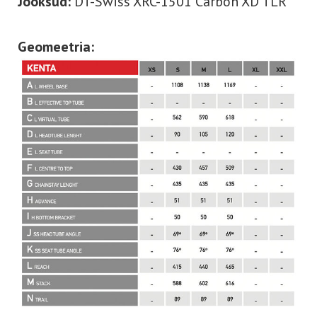
Jooksud:
DT-Swiss XRC-1501 Carbon XD TLR
Geomeetria: