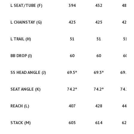
L SEAT/TUBE (F)
394
432
483
L CHAINSTAY (G)
425
425
425
L TRAIL (H)
51
51
51
BB DROP (I)
60
60
60
SS HEAD ANGLE (J)
69.5º
69.5º
69.5º
SEAT ANGLE (K)
74.2º
74.2º
74.2º
REACH (L)
407
428
445
STACK (M)
605
614
623