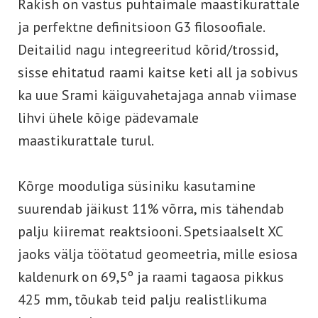
Rakish on vastus puhtaimale maastikurattale
ja perfektne definitsioon G3 filosoofiale.
Deitailid nagu integreeritud kõrid/trossid,
sisse ehitatud raami kaitse keti all ja sobivus
ka uue Srami käiguvahetajaga annab viimase
lihvi ühele kõige pädevamale
maastikurattale turul.
Kõrge mooduliga süsiniku kasutamine
suurendab jäikust 11% võrra, mis tähendab
palju kiiremat reaktsiooni. Spetsiaalselt XC
jaoks välja töötatud geomeetria, mille esiosa
kaldenurk on 69,5º ja raami tagaosa pikkus
425 mm, tõukab teid palju realistlikuma