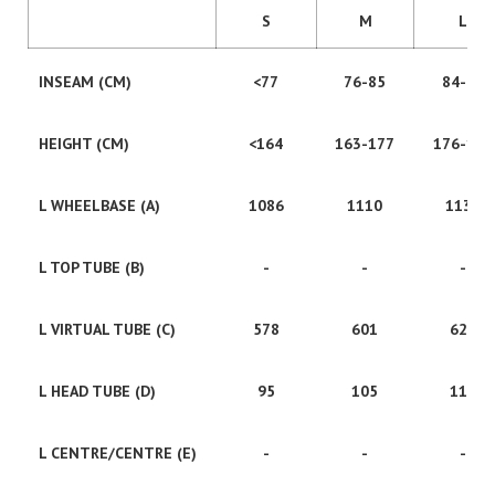
S
M
L
INSEAM (CM)
<77
76-85
84-89
HEIGHT (CM)
<164
163-177
176-186
L WHEELBASE (A)
1086
1110
1131
L TOP TUBE (B)
-
-
-
L VIRTUAL TUBE (C)
578
601
621
L HEAD TUBE (D)
95
105
115
L CENTRE/CENTRE (E)
-
-
-